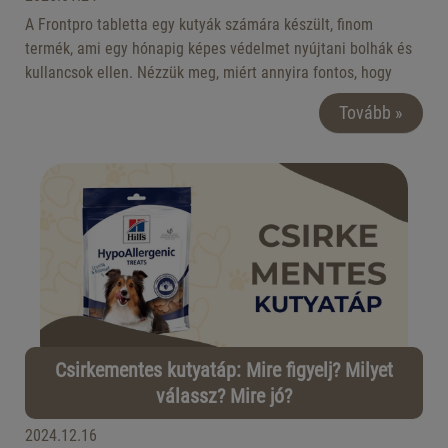
A Frontpro tabletta egy kutyák számára készült, finom
termék, ami egy hónapig képes védelmet nyújtani bolhák és
kullancsok ellen. Nézzük meg, miért annyira fontos, hogy
megóvjuk kedvencünket ezektől az élősködőktől, hogyan kell
Tovább »
használni, milyen mellékhatásai lehetnek, illetve miért lehet
jobb választás, mint egy spot-on készítmény, vagy egy
nyakörv.
Csirkementes kutyatáp: Mire figyelj? Milyet
válassz? Mire jó?
2024.12.16