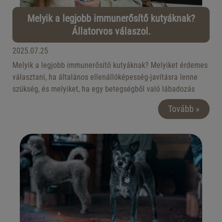
Melyik a legjobb immunerősítő kutyáknak?
Állatorvos válaszol.
2025.07.25
Melyik a legjobb immunerősítő kutyáknak? Melyiket érdemes
választani, ha általános ellenállóképesség-javításra lenne
szükség, és melyiket, ha egy betegségből való lábadozás
során jönne jól a segítség? Nézzük meg, mire van szüksége
Tovább »
kedvencednek ahhoz, hogy bármilyen nehézséggel szembe
tudjon nézni!