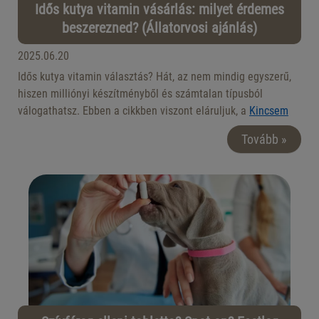
Idős kutya vitamin vásárlás: milyet érdemes
beszerezned? (Állatorvosi ajánlás)
2025.06.20
Idős kutya vitamin választás? Hát, az nem mindig egyszerű,
hiszen milliónyi készítményből és számtalan típusból
válogathatsz. Ebben a cikkben viszont eláruljuk, a
Kincsem
Állategészségügyi Központ
állatorvosai szerint milyen
Tovább »
vitaminokra van leginkább szükségük korosabb
kedvenceidnek, melyik miért fontos, és milyen termékeket
érdemes leginkább beszerezned.