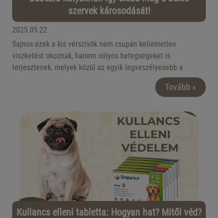
szervek károsodását!
2025.05.22
Sajnos ezek a kis vérszívók nem csupán kellemetlen
viszketést okoznak, hanem súlyos betegségeket is
terjesztenek, melyek közül az egyik legveszélyesebb a
babézia. De mit tehetsz ellene? Hogyan ismerheted fel a
Tovább »
tüneteket, és milyen módon védekezhetsz hatékonyan?
Kullancs elleni tabletta: Hogyan hat? Mitől véd?