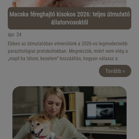
Macska féreghajtó kisokos 2026: teljes útmutató
állatorvosoktól
ápr. 24
Ebben az útmutatóban elmerülünk a 2026-os legmodernebb
parazitológiai protokollokban. Megnézzük, miért nem elég a
„majd ha látom, kezelem” hozzáállás, hogyan válassz a
bőséges kínálatból a Kincsem Állatpatika és a
Kincsem
Tovább »
Állategészségügyi Központ
szakértőinek segítségével, és
hogyan védd meg nemcsak a kedvencedet, hanem a saját
családodat is a zoonózis veszélyeitől.