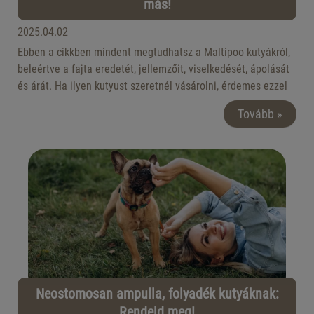
más!
2025.04.02
Ebben a cikkben mindent megtudhatsz a Maltipoo kutyákról,
beleértve a fajta eredetét, jellemzőit, viselkedését, ápolását
és árát. Ha ilyen kutyust szeretnél vásárolni, érdemes ezzel
az olvasmánnyal kezdened!
Tovább »
Neostomosan ampulla, folyadék kutyáknak:
Rendeld meg!