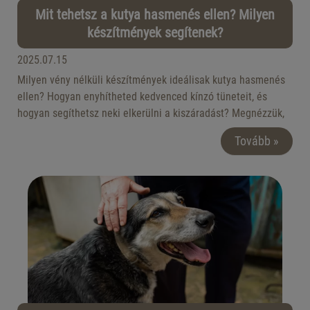
Mit tehetsz a kutya hasmenés ellen? Milyen
készítmények segítenek?
2025.07.15
Milyen vény nélküli készítmények ideálisak kutya hasmenés
ellen? Hogyan enyhítheted kedvenced kínzó tüneteit, és
hogyan segíthetsz neki elkerülni a kiszáradást? Megnézzük,
mire lehet szükséged, ha kutyusod gyomra rendetlenkedik, és
Tovább »
mikor jön el az a pillanat, amikor már mindenképp állatorvosi
segítséget kell kérned.