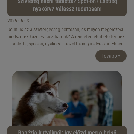
Szívféreg elleni tabletta? Spot-on? Esetleg
nyakörv? Válassz tudatosan!
2025.06.03
De mi is az a szívférgesség pontosan, és milyen megelőzési
módszerek közül választhatunk? A rengeteg elérhető termék
– tabletta, spot-on, nyakörv – között könnyű elveszni. Ebben
a cikkben alaposan körbejárjuk a témát, hogy tudatosan, a
Tovább »
kutyád igényeihez és az életmódjához igazodva választhass.
Babézia kutyáknál: így előzd meg a belső