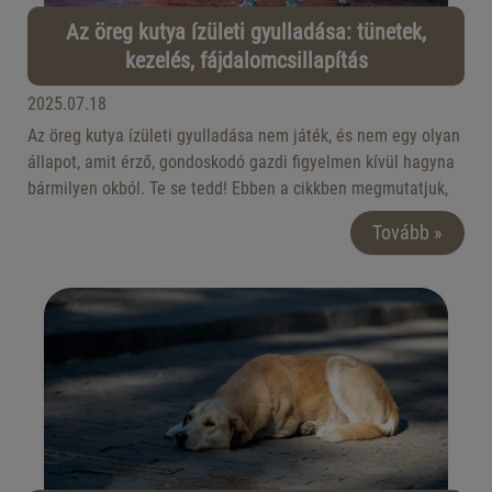
Az öreg kutya ízületi gyulladása: tünetek,
kezelés, fájdalomcsillapítás
2025.07.18
Az öreg kutya ízületi gyulladása nem játék, és nem egy olyan
állapot, amit érző, gondoskodó gazdi figyelmen kívül hagyna
bármilyen okból. Te se tedd! Ebben a cikkben megmutatjuk,
mi vezet az ízületi gyulladáshoz, milyen tünetek esetén
Tovább »
gondolhatsz erre a problémára, milyen fájdalomcsillapító
étrendkiegészítőket érdemes beszerezned, illetve milyen
egyéb kezelési lehetőségek vannak. Tarts velünk!