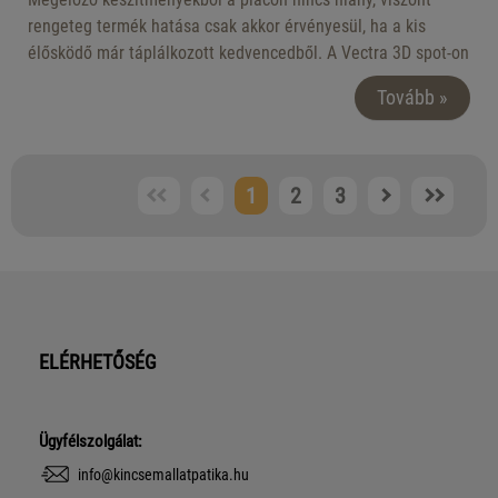
rengeteg termék hatása csak akkor érvényesül, ha a kis
élősködő már táplálkozott kedvencedből. A Vectra 3D spot-on
ebből a szempontból is más!
Tovább »
Nézzük meg, miért érdemes ezt választanod kutyád számára
és mire kell figyelned!
1
2
3
ELÉRHETŐSÉG
Ügyfélszolgálat:
info@kincsemallatpatika.hu