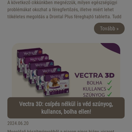
A következő cikkünkben megnézzük, milyen egészségügyi
problémákat okozhat a féregfertőzés, illetve miért lehet
tökéletes megoldás a Drontal Plus féreghajtó tabletta. Tudd
meg, hogyan kell használni, mire jó, milyen mellékhatásokat
Tovább »
okozhat, illetve milyen esetekben nem szabad alkalmazni!
Vectra 3D: csípés nélkül is véd szúnyog,
kullancs, bolha ellen!
2024.06.20
Megelőző készítményekből a piacon nincs hiány, viszont