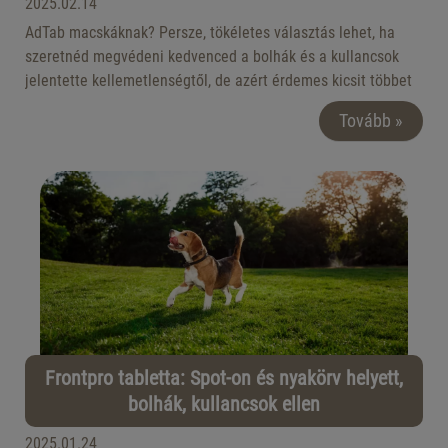
2025.02.14
AdTab macskáknak? Persze, tökéletes választás lehet, ha
szeretnéd megvédeni kedvenced a bolhák és a kullancsok
jelentette kellemetlenségtől, de azért érdemes kicsit többet
megtudni erről a kifejezetten megfizethető árú
Tovább »
rágótablettáról. Vágjunk is bele!
Frontpro tabletta: Spot-on és nyakörv helyett,
bolhák, kullancsok ellen
2025.01.24