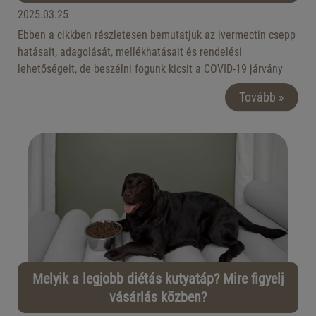
2025.03.25
Ebben a cikkben részletesen bemutatjuk az ivermectin csepp
hatásait, adagolását, mellékhatásait és rendelési
lehetőségeit, de beszélni fogunk kicsit a COVID-19 járvány
alatt felmerült tévhitekről is. Tarts velünk!
Tovább »
Melyik a legjobb diétás kutyatáp? Mire figyelj
vásárlás közben?