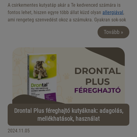
A csirkementes kutyatáp akár a Te kedvenced számára is
fontos lehet, hiszen egyre több állat küzd olyan
allergiával
,
ami rengeteg szenvedést okoz a számukra. Gyakran sok-sok
idő eltelik a tünetek megjelenése és a diagnózis felállítása
Tovább »
között, ezért baj esetén érdemes lehet hamar kipróbálni
ezeket az eledeleket. Ebben a cikkben megnézzük, mit kell
tudnod a kutyák csirke allergiájáról, és mit tehet ez ellen egy
csirkét nem tartalmazó eledel.
Drontal Plus féreghajtó kutyáknak: adagolás,
mellékhatások, használat
2024.11.05