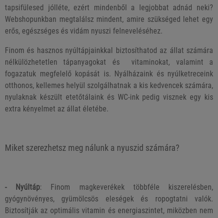
tapsifülesed jólléte, ezért mindenből a legjobbat adnád neki?
Webshopunkban megtalálsz mindent, amire szükséged lehet egy
erős, egészséges és vidám nyuszi felneveléséhez.
Finom és hasznos nyúltápjainkkal biztosíthatod az állat számára
nélkülözhetetlen tápanyagokat és vitaminokat, valamint a
fogazatuk megfelelő kopását is. Nyálházaink és nyúlketreceink
otthonos, kellemes helyül szolgálhatnak a kis kedvencek számára,
nyulaknak készült etetőtálaink és WC-ink pedig visznek egy kis
extra kényelmet az állat életébe.
Miket szerezhetsz meg nálunk a nyuszid számára?
- Nyúltáp
: Finom magkeverékek többféle kiszerelésben,
gyógynövényes, gyümölcsös eleségek és ropogtatni valók.
Biztosítják az optimális vitamin és energiaszintet, miközben nem