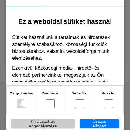
Nestor Dupla Rúd
Nestor Bonbonierka
Rágcsálónak És
Ez a weboldal sütiket használ
Rágcsálónak És
Nyúlnak Erdei
Nyúlnak 65gr
Gyümölcs 115gr
Sütiket használunk a tartalmak és hirdetések
személyre szabásához, közösségi funkciók
Rendelhető
Rendelhető
biztosításához, valamint weboldalforgalmunk
elemzéséhez.
765 Ft
1 621 Ft
Ezenkívül közösségi média-, hirdető- és
elemező partnereinkkel megosztjuk az Ön
weboldalhasználatra vonatkozó adatait, akik
kombinálhatják adatokat más olyan adatokkal,
Elengedhetetlen
Beállítások
Statisztika
Marketing
amelyeket Ön adott meg számukra vagy az Ön
által használt más szolgáltatásokból gyűjtöttek.
ELÉRHETŐSÉG
Kiválaszottak
Összes
engedélyezése
elfogad
Ügyfélszolgálat: