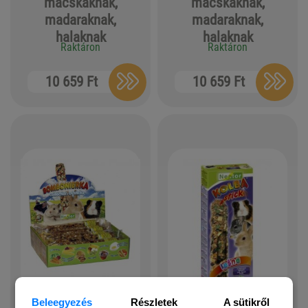
macskáknak,
macskáknak,
madaraknak,
madaraknak,
halaknak
halaknak
Raktáron
Raktáron
10 659 Ft
10 659 Ft
Beleegyezés
Részletek
A sütikről