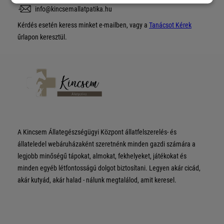
info@kincsemallatpatika.hu
Kérdés esetén keress minket e-mailben, vagy a
Tanácsot Kérek
űrlapon keresztül.
A Kincsem Állategészségügyi Központ állatfelszerelés- és
állateledel webáruházaként szeretnénk minden gazdi számára a
legjobb minőségű tápokat, almokat, fekhelyeket, játékokat és
minden egyéb létfontosságú dolgot biztosítani. Legyen akár cicád,
akár kutyád, akár halad - nálunk megtalálod, amit keresel.