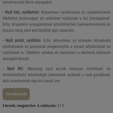
tartalmaznak káros anyagokat.
- Nyúl ház, nyúlketrec
: Kényelmes nyúlházaink és nyúlketreceink
tökéletes biztonságot és védelmet nyújtanak a kis jószágoknak.
Erős, strapabíró anyagainknak köszönhetően balesetmentesek és
hosszú ideig nem kell belőlük újat vásárolni.
- Nyúl póráz, nyúlhám
: Erős, kényelmes és könnyen felrakható
nyúlhámaink és pórázaink megkönnyítik a nyuszi sétáltatását és
szállítását is. Többféle színben és méretben is elérhető, bőrbarát
anyagból készül.
- Nyúl WC
: Műanyag nyúl wc-ink könnyen tisztítható és
fertőtleníthető lehetőséget jelentenek azoknak a nyúl gazdiknak,
akik szeretnének egy kis luxust cse
Termékszűrés
4 termék, megjelenítve: 4; oldalszám: 1 / 1