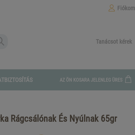
Fiókom
Tanácsot kérek
ATBIZTOSÍTÁS
AZ ÖN KOSARA JELENLEG ÜRES
ka Rágcsálónak És Nyúlnak 65gr