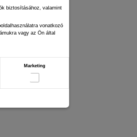
k biztosításához, valamint
Guard T2
boldalhasználatra vonatkozó
sítő kutyáknak,
zámukra vagy az Ön által
cskáknak,
knak, halaknak
Raktáron
Marketing
 659 Ft