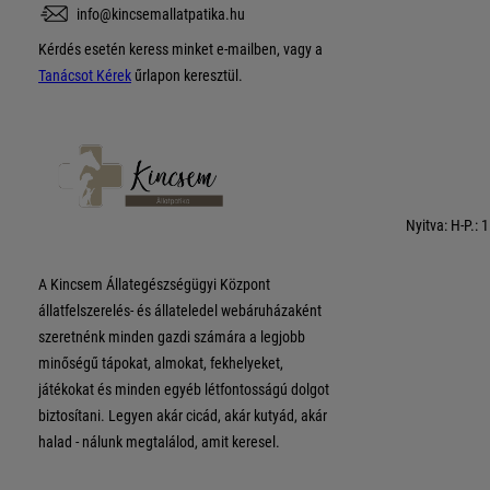
info@kincsemallatpatika.hu
Kérdés esetén keress minket e-mailben, vagy a
Tanácsot Kérek
űrlapon keresztül.
Nyitva: H-P.: 
A Kincsem Állategészségügyi Központ
állatfelszerelés- és állateledel webáruházaként
szeretnénk minden gazdi számára a legjobb
minőségű tápokat, almokat, fekhelyeket,
játékokat és minden egyéb létfontosságú dolgot
biztosítani. Legyen akár cicád, akár kutyád, akár
halad - nálunk megtalálod, amit keresel.