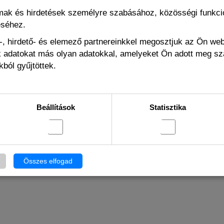
lmak és hirdetések személyre szabásához, közösségi funkció
éséhez.
DM
, hirdető- és elemező partnereinkkel megosztjuk az Ön we
a Rúd
DMGuard Immunerősítő
Immunerő
ák adatokat más olyan adatokkal, amelyeket Ön adott meg s
 Nyúlnak
kutyáknak, macskáknak,
ma
ból gyűjtöttek.
s 115gr
madaraknak, halaknak
madara
tő
Raktáron
Beállítások
Statisztika
10 659 Ft
10
Összes elfogad