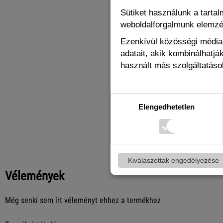
Sütiket használunk a tarta
weboldalforgalmunk elemz
Ezenkívül közösségi média-
Nestor Dupl
adatait, akik kombinálhatj
Rágcsálónak És
használt más szolgáltatások
Erdei Gyümölc
Rendelhe
Elengedhetetlen
1 621 Ft
Kiválaszottak engedélyezése
Vélemények
Még senki sem írt véleményt ehhez a termékhez