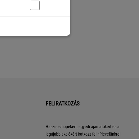
FELIRATKOZÁS
Hasznos tippekért, egyedi ajánlatokért és a
legújabb akciókért iratkozz fel hírlevelünkre!