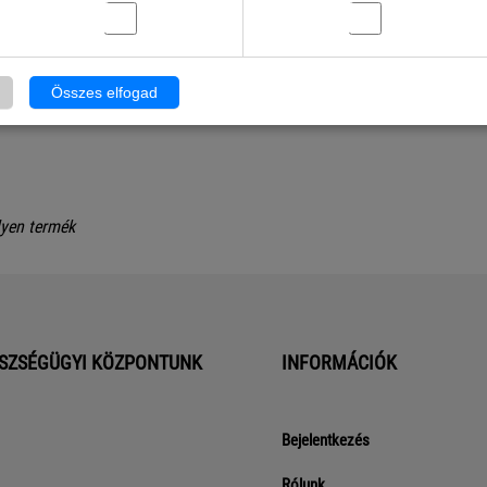
Összes elfogad
lyen termék
SZSÉGÜGYI KÖZPONTUNK
INFORMÁCIÓK
Bejelentkezés
Rólunk