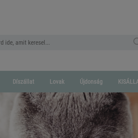
Díszállat
Lovak
Újdonság
KISÁLL