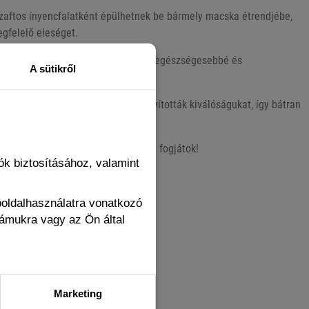
aftos ínyencfalatként épülhetnek be bármely macska étrendjébe,
egfelelő eleséget.
ekkel és gyümölcsökkel teszik még egészségesebbé és
A sütikről
nek előle.
geteg gazdi és macska előtt bizonyították kiválóságukat, így bátran
lt, amelyiket mind a ketten imádni fogjátok!
k biztosításához, valamint
boldalhasználatra vonatkozó
zámukra vagy az Ön által
Marketing