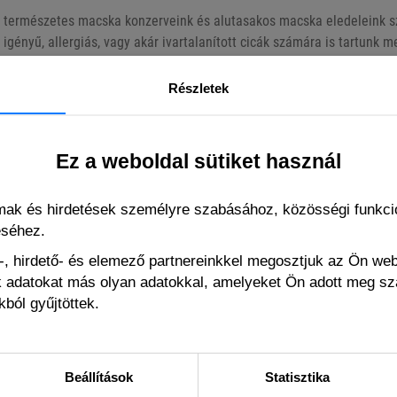
természetes macska konzerveink és alutasakos macska eledeleink sz
 igényű, allergiás, vagy akár ivartalanított cicák számára is tartunk m
ápanyagdús húsok mellett nedves macskaeledeleink különféle zöldség
Részletek
a házi tigrised étrendjét, hogy az egerek biztosan rettegve menekülje
n kizárólag a legjobb márkák azon termékeit találod, amelyek már ren
indenféleképpen minőségi étel kerül a cicus táljába.
Ez a weboldal sütiket használ
cskád, akár kölyök macskád van, nálunk megtalálod azt a nedves elede
lmak és hirdetések személyre szabásához, közösségi funkció
éséhez.
, hirdető- és elemező partnereinkkel megosztjuk az Ön we
ért a cicák rajongani fognak:
ák adatokat más olyan adatokkal, amelyeket Ön adott meg s
ból gyűjtöttek.
Beállítások
Statisztika