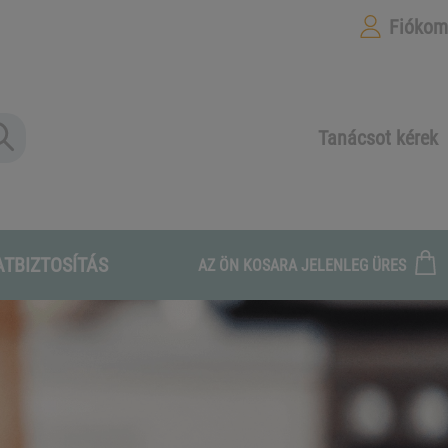
Fiókom
Tanácsot kérek
ATBIZTOSÍTÁS
AZ ÖN KOSARA JELENLEG ÜRES