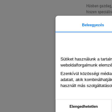
Húsban gazdag, 
hiszen speciális
A fehérje-és t
Beleegyezés
változatosabbá 
Állatpatikánkba
válogathatsz, m
Akár felnőtt ma
Sütiket használunk a tarta
weboldalforgalmunk elemz
Ezenkívül közösségi média-
Ízeink, melyek
adatait, akik kombinálhatj
használt más szolgáltatások
- Borjú
- Csirke
Elengedhetetlen