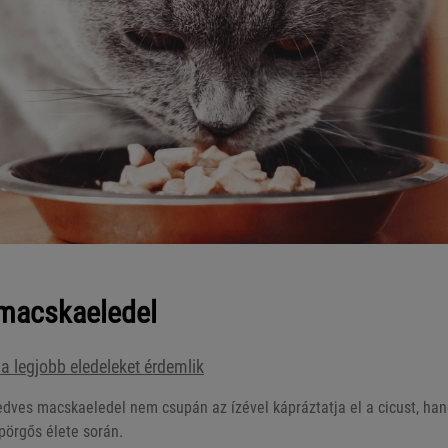
macskaeledel
 a legjobb eledeleket érdemlik
edves macskaeledel nem csupán az ízével kápráztatja el a cicust, h
pörgős élete során.