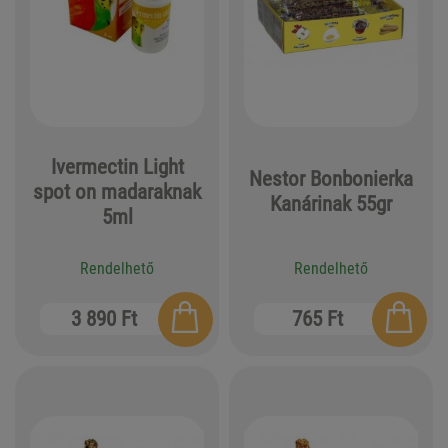
Ivermectin Light
Nestor Bonbonierka
spot on madaraknak
Kanárinak 55gr
5ml
Rendelhető
Rendelhető
3 890 Ft
765 Ft