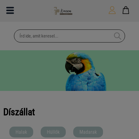
Díszállat
Halak
Hüllők
Madarak