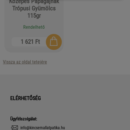
Közepes Papagájnak
Trópusi Gyümölcs
115gr
Rendelhető
1 621 Ft
Vissza az oldal tetejére
ELÉRHETŐSÉG
Ügyfélszolgálat:
info@kincsemallatpatika.hu