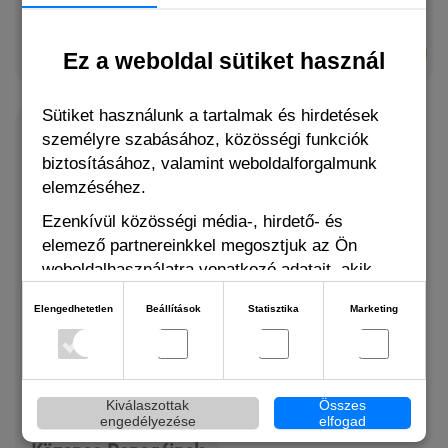
Rendelhető
Rendelhető
958 Ft
1 499 Ft
Ez a weboldal sütiket használ
Sütiket használunk a tartalmak és hirdetések
személyre szabásához, közösségi funkciók
biztosításához, valamint weboldalforgalmunk
elemzéséhez.
Ezenkívül közösségi média-, hirdető- és
elemező partnereinkkel megosztjuk az Ön
weboldalhasználatra vonatkozó adatait, akik
kombinálhatják adatokat más olyan adatokkal,
Elengedhetetlen
Beállítások
Statisztika
Marketing
amelyeket Ön adott meg számukra vagy az Ön
által használt más szolgáltatásokból gyűjtöttek.
Kiválaszottak
Összes
engedélyezése
elfogad
Nestor Dupla Rúd